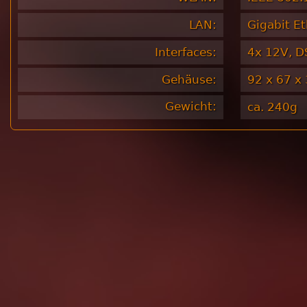
LAN:
Gigabit Et
Interfaces:
4x 12V, DS
Gehäuse:
92 x 67 x 
Gewicht:
ca. 240g