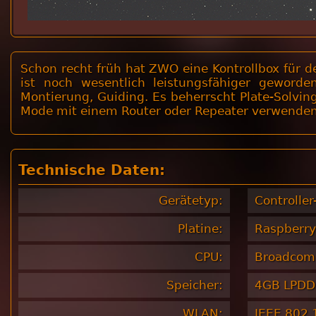
Schon recht früh hat ZWO eine Kontrollbox für de
ist noch wesentlich leistungsfähiger geworden.
Montierung, Guiding. Es beherrscht Plate-Solvin
Mode mit einem Router oder Repeater verwenden. So
Technische Daten:
Gerätetyp:
Controller
Platine:
Raspberry
CPU:
Broadcom 
Speicher:
4GB LPD
WLAN:
IEEE 802.